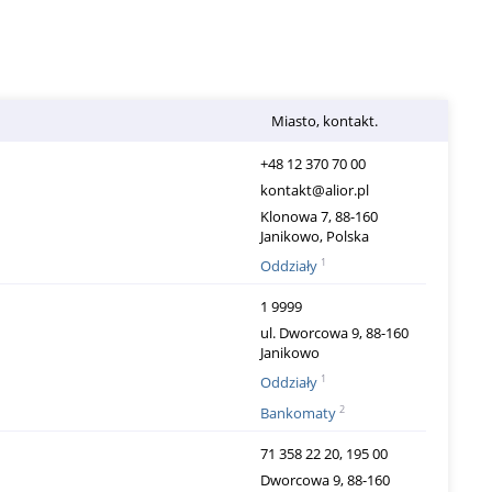
Miasto, kontakt.
+48 12 370 70 00
kontakt@alior.pl
Klonowa 7, 88-160
Janikowo, Polska
1
Oddziały
1 9999
ul. Dworcowa 9, 88-160
Janikowo
1
Oddziały
2
Bankomaty
71 358 22 20, 195 00
Dworcowa 9, 88-160