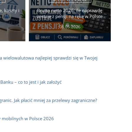
, koszty i
Brutto netto 2026: ile naprawdę
i
zostaje z pensji na rękę w Polsce
08.05.2026
ta wielowalutowa najlepiej sprawdzi się w Twojej
anku – co to jest i jak założyć
ranic. Jak płacić mniej za przelewy zagraniczne?
w mobilnych w Polsce 2026