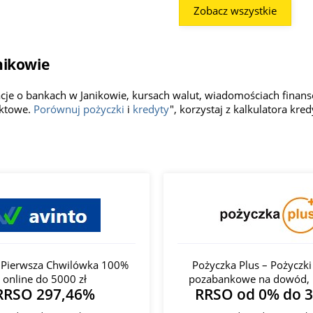
Zobacz wszystkie
nikowie
acje o bankach w Janikowie, kursach walut, wiadomościach fina
aktowe.
Porównuj pożyczki
i
kredyty
", korzystaj z kalkulatora kr
- Pierwsza Chwilówka 100%
Pożyczka Plus – Pożyczki
online do 5000 zł
pozabankowe na dowód, 
RRSO 297,46%
RRSO od 0% do 