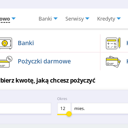
kowo
Banki
Serwisy
Kredyty
Menu
Burger
Banki
Pożyczki darmowe
ierz kwotę, jaką chcesz pożyczyć
Okres
mies.