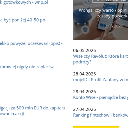
ek gotówkowych - wnp.pl
Wonga: czy warto - opinie
zasady pożyczk
 być poniżej 40-50 pb -
13.05.2026
lekko powyżej oczekiwań (opis) -
06.05.2026
Wise czy Revolut: Która kar
podróży?
(prawie) nigdy nie zapłacisz -
28.04.2026
mojeID i Profil Zaufany w mB
28.04.2026
Konto Wise - pieniądze bez g
igacji za 500 mln EUR do kapitału
27.04.2026
towania akcji
Ranking fintechów i bankó