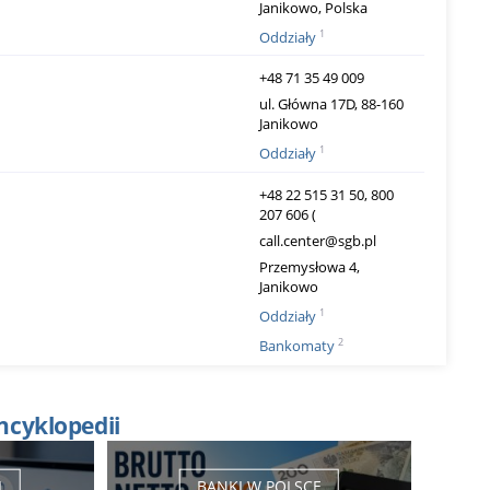
Janikowo, Polska
1
Oddziały
+48 71 35 49 009
ul. Główna 17D, 88-160
Janikowo
1
Oddziały
+48 22 515 31 50, 800
207 606 (
call.center@sgb.pl
Przemysłowa 4,
Janikowo
1
Oddziały
2
Bankomaty
ncyklopedii
I
BANKI W POLSCE