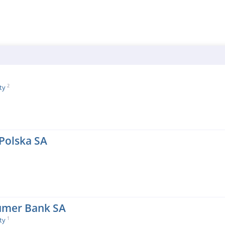
2
ty
Polska SA
umer Bank SA
1
ty